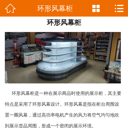



环形风幕柜
网站首页

环形风幕柜
公司简介
产品中心
新闻资讯
工程案例
联系我们
环形风幕柜是一种在展示商品时使用的展示柜，其主要
特点是采用了环形风幕设计。环形风幕是指在柜台周围设
置一圈风幕，通过高功率电机产生的风力将空气均匀地吹
到展示货品周围，形成一个密闭的展示环境。