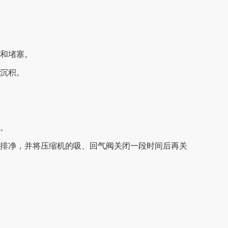
物和堵塞。
质沉积。
道。
气排净，并将压缩机的吸、回气阀关闭一段时间后再关
。