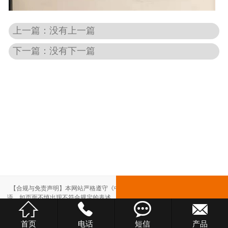
上一篇：没有上一篇
下一篇：没有下一篇
【合规与免责声明】本网站严格遵守《中华人民共和国广告法》，尽力规范用
语。如页面不慎出现不符合规定的表述，敬请联系我们，将立即更正；相关内容




仅供参考，不构成交易依据。
本站部分素材来自网络，如有侵权，请联系删除。
首页
电话
短信
产品