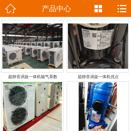



产品中心
网站首页

公司简介
产品中心
新闻资讯
工程案例
超静音涡旋一体机输气系数
超静音涡旋一体机优点
联系我们